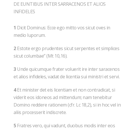
DE EUNTIBUS INTER SARRACENOS ET ALIOS
INFIDELES
1
Dicit Dominus: Ecce ego mitto vos sicut oves in
medio luporum.
2
Estote ergo prudentes sicut serpentes et simplices
sicut columbae” (Mt 10,16).
3
Unde quicumque frater voluerit ire inter saracenos
et alios infideles, vadat de licentia sui ministri et servi.
4
Et minister det eis licentiam et non contradicat, si
viderit eos idoneos ad mittendum; nam tenebitur
Domino reddere rationem (cfr. Lc 18,2), si in hoc vel in
aliis processerit indiscrete.
5
Fratres vero, qui vadunt, duobus modis inter eos