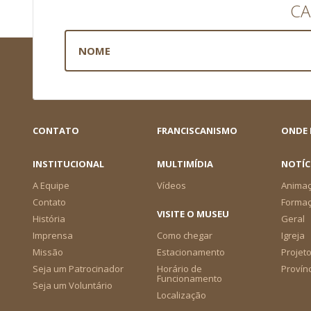
CA
CONTATO
FRANCISCANISMO
ONDE
INSTITUCIONAL
MULTIMÍDIA
NOTÍC
A Equipe
Vídeos
Animaç
Contato
Forma
VISITE O MUSEU
História
Geral
Imprensa
Como chegar
Igreja
Missão
Estacionamento
Projeto
Seja um Patrocinador
Horário de
Provín
Funcionamento
Seja um Voluntário
Localização