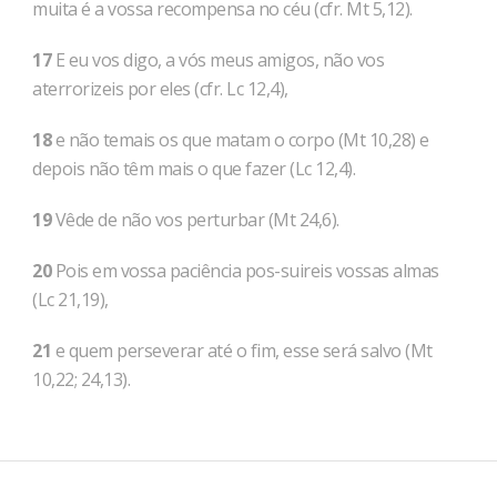
muita é a vossa recompensa no céu (cfr. Mt 5,12).
17
E eu vos digo, a vós meus amigos, não vos
aterrorizeis por eles (cfr. Lc 12,4),
18
e não temais os que matam o corpo (Mt 10,28) e
depois não têm mais o que fazer (Lc 12,4).
19
Vêde de não vos perturbar (Mt 24,6).
20
Pois em vossa paciência pos-suireis vossas almas
(Lc 21,19),
21
e quem perseverar até o fim, esse será salvo (Mt
10,22; 24,13).