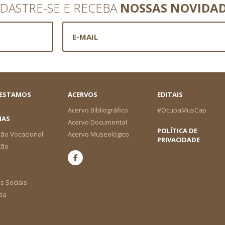
DASTRE-SE E RECEBA
NOSSAS NOVIDA
 ESTAMOS
ACERVOS
EDITAIS
Acervo Bibliográfico
#OcupaMusCap
IAS
Acervo Documental
POLÍTICA DE
ão Vocacional
Acervo Museológico
PRIVACIDADE
ção
s Sociais
cia