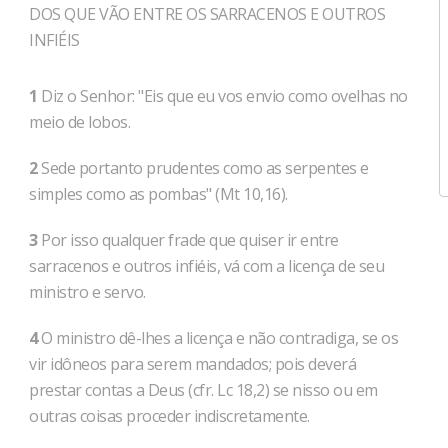
DOS QUE VÃO ENTRE OS SARRACENOS E OUTROS
INFIÉIS
1
Diz o Senhor: "Eis que eu vos envio como ovelhas no
meio de lobos.
2
Sede portanto prudentes como as serpentes e
simples como as pombas" (Mt 10,16).
3
Por isso qualquer frade que quiser ir entre
sarracenos e outros infiéis, vá com a licença de seu
ministro e servo.
4
O ministro dê-lhes a licença e não contradiga, se os
vir idôneos para serem mandados; pois deverá
prestar contas a Deus (cfr. Lc 18,2) se nisso ou em
outras coisas proceder indiscretamente.