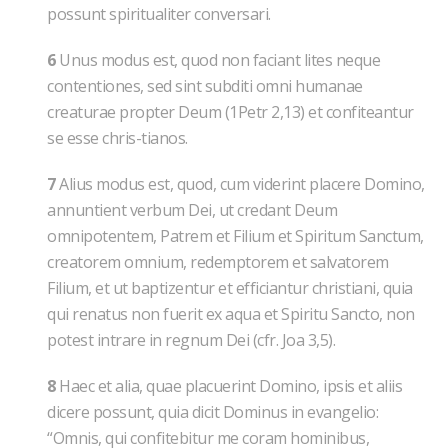
possunt spiritualiter conversari.
6
Unus modus est, quod non faciant lites neque
contentiones, sed sint subditi omni humanae
creaturae propter Deum (1Petr 2,13) et confiteantur
se esse chris-tianos.
7
Alius modus est, quod, cum viderint placere Domino,
annuntient verbum Dei, ut credant Deum
omnipotentem, Patrem et Filium et Spiritum Sanctum,
creatorem omnium, redemptorem et salvatorem
Filium, et ut baptizentur et efficiantur christiani, quia
qui renatus non fuerit ex aqua et Spiritu Sancto, non
potest intrare in regnum Dei (cfr. Joa 3,5).
8
Haec et alia, quae placuerint Domino, ipsis et aliis
dicere possunt, quia dicit Dominus in evangelio:
“Omnis, qui confitebitur me coram hominibus,