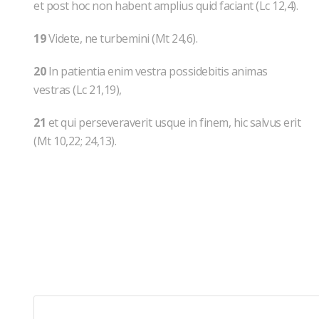
et post hoc non habent amplius quid faciant (Lc 12,4).
19
Videte, ne turbemini (Mt 24,6).
20
In patientia enim vestra possidebitis animas
vestras (Lc 21,19),
21
et qui perseveraverit usque in finem, hic salvus erit
(Mt 10,22; 24,13).