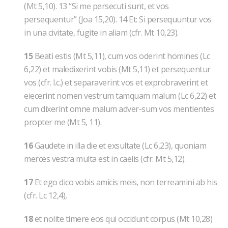
(Mt 5,10). 13 “Si me persecuti sunt, et vos
persequentur” (Joa 15,20). 14 Et: Si persequuntur vos
in una civitate, fugite in aliam (cfr. Mt 10,23).
15
Beati estis (Mt 5,11), cum vos oderint homines (Lc
6,22) et maledixerint vobis (Mt 5,11) et persequentur
vos (cfr. l.c.) et separaverint vos et exprobraverint et
eiecerint nomen vestrum tamquam malum (Lc 6,22) et
cum dixerint omne malum adver-sum vos mentientes
propter me (Mt 5, 11).
16
Gaudete in illa die et exsultate (Lc 6,23), quoniam
merces vestra multa est in caelis (cfr. Mt 5,12).
17
Et ego dico vobis amicis meis, non terreamini ab his
(cfr. Lc 12,4),
18
et nolite timere eos qui occidunt corpus (Mt 10,28)