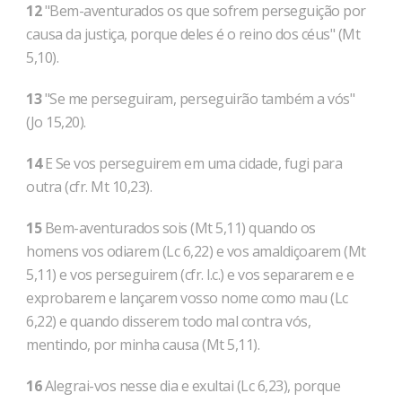
12
"Bem-aventurados os que sofrem perseguição por
causa da justiça, porque deles é o reino dos céus" (Mt
5,10).
13
"Se me perseguiram, perseguirão também a vós"
(Jo 15,20).
14
E Se vos perseguirem em uma cidade, fugi para
outra (cfr. Mt 10,23).
15
Bem-aventurados sois (Mt 5,11) quando os
homens vos odiarem (Lc 6,22) e vos amaldiçoarem (Mt
5,11) e vos perseguirem (cfr. l.c.) e vos separarem e e
exprobarem e lançarem vosso nome como mau (Lc
6,22) e quando disserem todo mal contra vós,
mentindo, por minha causa (Mt 5,11).
16
Alegrai-vos nesse dia e exultai (Lc 6,23), porque