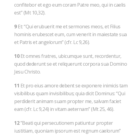
confitebor et ego eum coram Patre meo, qui in caelis
est” (Mt 10,32).
9
Et: “Qui erubuerit me et sermones meos, et Filius
hominis erubescet eum, cum venerit in maiestate sua
et Patris et angelorum” (cfr. Lc 9,26).
10
Et omnes fratres, ubicumque sunt, recordentur,
quod dederunt se et reliquerunt corpora sua Domino
Jesu Christo.
11
Et pro eius amore debent se exponere inimicis tam
visibilibus quam invisibilibus; quia dicit Dominus: “Qui
perdiderit animam suam propter me, salvam faciet
eam (cfr. Lc 9,24) in vitam aeternam” (Mt 25, 46).
12
”Beati qui persecutionem patiuntur propter
iustitiam, quoniam ipsorum est regnum caelorum”