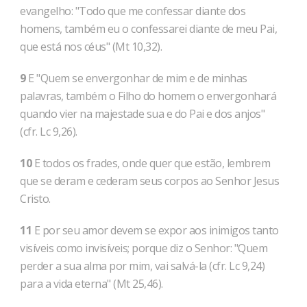
evangelho: "Todo que me confessar diante dos
homens, também eu o confessarei diante de meu Pai,
que está nos céus" (Mt 10,32).
9
E "Quem se envergonhar de mim e de minhas
palavras, também o Filho do homem o envergonhará
quando vier na majestade sua e do Pai e dos anjos"
(cfr. Lc 9,26).
10
E todos os frades, onde quer que estão, lembrem
que se deram e cederam seus corpos ao Senhor Jesus
Cristo.
11
E por seu amor devem se expor aos inimigos tanto
visíveis como invisíveis; porque diz o Senhor: "Quem
perder a sua alma por mim, vai salvá-la (cfr. Lc 9,24)
para a vida eterna" (Mt 25,46).