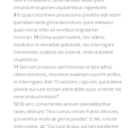
ceteris incedebant, tanta claritate vallati quod
mirandum stuporem aspicientibus ingerebant.
9
Et qua­si circa finem processionis predicte vidit etiam
quemdam tanta gloria decoratum, quod videbatur
quasi novus miles ab omnibus singulari­ter
honorari.
10
Dictus autem iuvenis, hoc videns,
mirabatur et nesciebat quid esset, nec interrogare
transeuntes audebat nec poterat, nimia dulcedine
stupefactus.
11
Sed cum processio pertransisset et ipse adhuc
videns extremos, resumens audaciam cucurrit ad illos,
et interrogans dixit: “O carissimi, rogo vos, quod dicere
placeat qui sunt isti tam admirabiles quos continet hec
veneranda processio?”.
12
Illi vero, convertentes ad eum splendidissimas
facies, dixerunt: “Nos sumus omnes fratres Minores,
qui venimus modo de gloria paradisi”. Et ille, rursum
interrogans, ait: “Qui sunt illi duo, qui tam excellenter