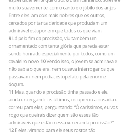
esplendidamente que o sol.
8
E iam cantando, solene e
muito suavemente, com o canto e o júbilo dos anjos.
Entre eles iam dois mais nobres que os outros,
cercados por tanta claridade que produziam um
admirável estupor em que todos os que viam.
9
Lá pelo fim da procissão, viu também um
ornamentado com tanta glória que parecia estar
sendo honrado especialmente por todos, como um
cavaleiro novo.
10
Vendo isso, o jovem se admirava e
não sabia o que era, nem ousava interrogar os que
passavam, nem podia, estupefato pela enorme
doçura.
11
Mas, quando a procissão tinha passado e ele,
ainda enxergando os últimos, recuperou a ousadia e
correu para eles, perguntando: “Ó caríssimos, eu vos
rogo que queirais dizer quem são esses tão
admiráveis que estão nessa veneranda procissão?”.
12
E eles, virando para ele seus rostos tão