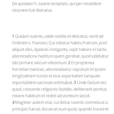
De quodam fr. iuvene temptato, qui per mirabi­lem
visionem fuit liberatus.
1
Quidam iuvenis, valde nobilis et delicatus, venit ad
Ordinem s. Francisci. Qui indutus habitu fratrum, post
aliquot dies, dyabolo instigante, cepit habere in tanta
abominatione habitum quem gerebat, quod videbatur
sibi portare saccum vilissimum.
2
Et propterea
horrebat manicas, abominabatur caputium et ipsam
longitudinem tunice et eius asperitatem tanquam
importabilem sarcinam estimabat.
3
Unde factum est
quod, crescente religionis fastidio, deliberavit penitus
reicere habitum et redire ad vomitum seculi.
4
Magister autem eius, cui dictus iuvenis commissus a
principio fuerat, docuerat eum quod, quando transiret