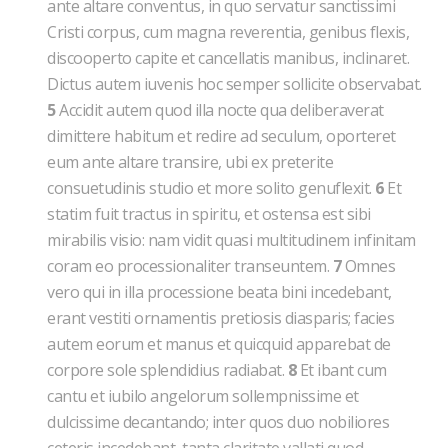
ante altare conventus, in quo servatur sanctissimi
Cristi corpus, cum magna reverentia, genibus flexis,
discooperto capite et cancellatis manibus, inclinaret.
Dictus autem iuvenis hoc semper sollicite observabat.
5
Accidit autem quod illa nocte qua deliberaverat
dimittere habitum et redire ad seculum, oporteret
eum ante altare transire, ubi ex preterite
consuetudinis studio et more solito genuflexit.
6
Et
statim fuit tractus in spiritu, et ostensa est sibi
mirabilis visio: nam vidit quasi multitudinem infinitam
coram eo processionaliter transeuntem.
7
Omnes
vero qui in illa processione beata bini incedebant,
erant vestiti ornamentis pretiosis diasparis; facies
autem eorum et manus et quicquid apparebat de
corpore sole splendidius radiabat.
8
Et ibant cum
cantu et iubilo angelorum sollempnissime et
dulcissime decantando; inter quos duo nobiliores