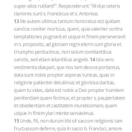
super alios rutilant?”. Responderunt: “Illi duo ceteris
clariores sunt s. Franciscus et s. Antonius.
13
Ille autem ultimus tantum honoratus est quidam
sanctus noviter mortuus, quem, quia valenter contra
temptationes pugnavit et usque in finem perseveravit
in s. proposito, ad gloriam regni eterni cum gloria et
triumpho perducimus, non solum comitantibus
sanctis, sed etiam letantibus angelis.
14
Ista vero
vestimenta diaspari, que nos tam decora portamus,
data sunt nobis propter asperas tunicas, quas in
religione patienter detulimus; et gloriosa claritas,
quam tu vides, data est nobis a Deo propter humilem
penitentiam quam fecimus, et propter s. paupertatem
et obedientiam et castitatem mundissimam, quam
usque in finem ylari mente servavimus.
15
Unde, fili, non durum tibi sit saccum religionis tam
fructuosum deferre, quia in sacco b. Francisci, amore