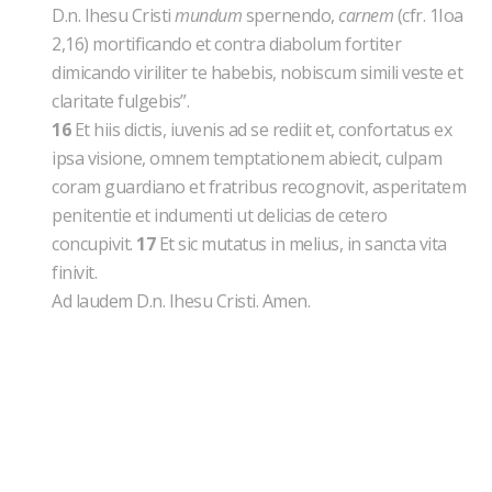
D.n. Ihesu Cristi
mundum
spernendo,
carnem
(cfr. 1Ioa
2,16)
mortificando et contra diabolum fortiter
dimicando viriliter te habebis, nobiscum simili veste et
claritate fulgebis”.
16
Et hiis dictis, iuvenis ad se rediit et, confortatus ex
ipsa visione, omnem temptationem abiecit, culpam
coram guardiano et fratribus recognovit, asperitatem
penitentie et indumenti ut delicias de cetero
concupivit.
17
Et sic mutatus in melius, in sancta vita
finivit.
Ad laudem D.n. Ihesu Cristi. Amen.