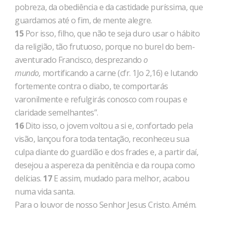
pobreza, da obediência e da castidade puríssima, que
guardamos até o fim, de mente alegre.
15
Por isso, filho, que não te seja duro usar o hábito
da religião, tão frutuoso, porque no burel do bem-
aventurado Francisco, desprezando
o
mundo,
mortificando
a carne (cfr. 1Jo 2,16)
e lutando
fortemente contra o diabo, te comportarás
varonilmente e refulgirás conosco com roupas e
claridade semelhantes”.
16
Dito isso, o jovem voltou a si e, confortado pela
visão, lançou fora toda tentação, reconheceu sua
culpa diante do guardião e dos frades e, a partir daí,
desejou a aspereza da penitência e da roupa como
delícias.
17
E assim, mudado para melhor, acabou
numa vida santa.
Para o louvor de nosso Senhor Jesus Cristo. Amém.