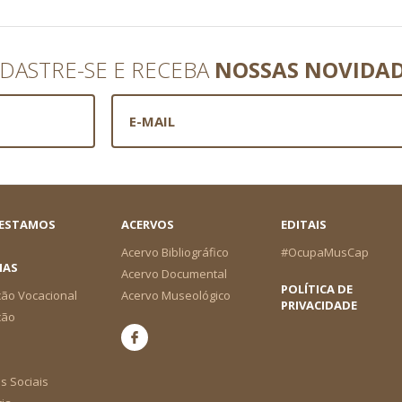
DASTRE-SE E RECEBA
NOSSAS NOVIDA
 ESTAMOS
ACERVOS
EDITAIS
Acervo Bibliográfico
#OcupaMusCap
IAS
Acervo Documental
POLÍTICA DE
ão Vocacional
Acervo Museológico
PRIVACIDADE
ção
s Sociais