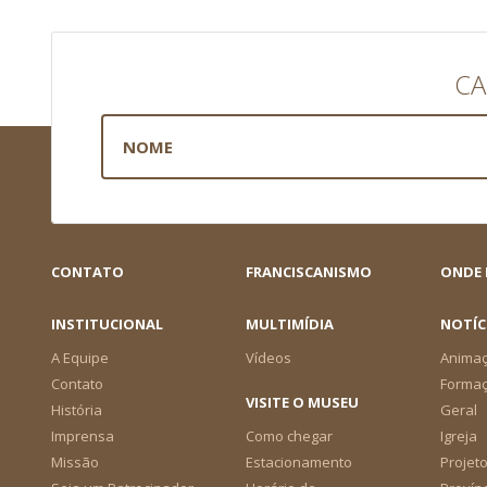
CA
CONTATO
FRANCISCANISMO
ONDE
INSTITUCIONAL
MULTIMÍDIA
NOTÍC
A Equipe
Vídeos
Animaç
Contato
Forma
VISITE O MUSEU
História
Geral
Imprensa
Como chegar
Igreja
Missão
Estacionamento
Projeto