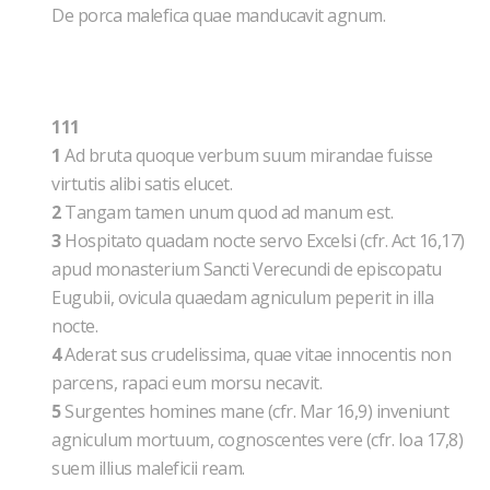
De porca malefica quae manducavit agnum.
111
1
Ad bruta quoque verbum suum mirandae fuisse
virtutis alibi satis elucet.
2
Tangam tamen unum quod ad manum est.
3
Hospitato quadam nocte servo Excelsi (cfr. Act 16,17)
apud monasterium Sancti Verecundi de episcopatu
Eugubii, ovicula quaedam agniculum peperit in illa
nocte.
4
Aderat sus crudelissima, quae vitae innocentis non
parcens, rapaci eum morsu necavit.
5
Surgentes homines mane (cfr. Mar 16,9) inveniunt
agniculum mortuum, cognoscentes vere (cfr. Ioa 17,8)
suem illius maleficii ream.