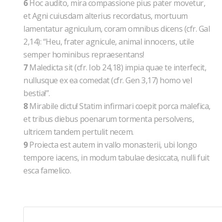
6
Hoc audito, mira compassione pius pater movetur,
et Agni cuiusdam alterius recordatus, mortuum
lamentatur agniculum, coram omnibus dicens (cfr. Gal
2,14): “Heu, frater agnicule, animal innocens, utile
semper hominibus repraesentans!
7
Maledicta sit (cfr. Iob 24,18) impia quae te interfecit,
nullusque ex ea comedat (cfr. Gen 3,17) homo vel
bestia!”.
8
Mirabile dictu! Statim infirmari coepit porca malefica,
et tribus diebus poenarum tormenta persolvens,
ultricem tandem pertulit necem.
9
Proiecta est autem in vallo monasterii, ubi longo
tempore iacens, in modum tabulae desiccata, nulli fuit
esca famelico.