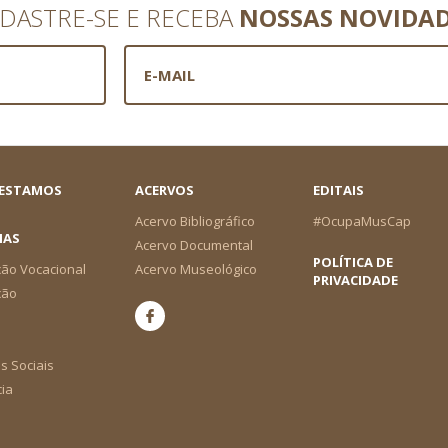
DASTRE-SE E RECEBA
NOSSAS NOVIDA
 ESTAMOS
ACERVOS
EDITAIS
Acervo Bibliográfico
#OcupaMusCap
IAS
Acervo Documental
POLÍTICA DE
ão Vocacional
Acervo Museológico
PRIVACIDADE
ção
s Sociais
cia