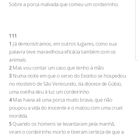
Sobre a porca malvada que comeu um cordeirinho.
111
1
Já demonstramos, em outros lugares, como sua
palavra teve maravilhosa eficácia também com os
animais.
2
Mas vou contar um caso que tenho à mão.
3
Numa noite em que o servo do Excelso se hospedou
no mosteiro de São Verecundo, da diocese de Gúbio,
uma ovelha deu à luz um cordeirinho.
4
Mas havia ali uma porca muito brava, que não
poupou a vida do inocente e o matou com uma cruel
mordida.
5
Quando os homens se levantaram pela manhã,
viram o cordeirinho morto e tiveram certeza de que a