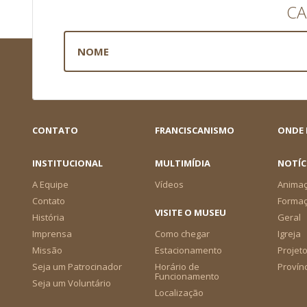
CA
CONTATO
FRANCISCANISMO
ONDE
INSTITUCIONAL
MULTIMÍDIA
NOTÍC
A Equipe
Vídeos
Animaç
Contato
Forma
VISITE O MUSEU
História
Geral
Imprensa
Como chegar
Igreja
Missão
Estacionamento
Projeto
Seja um Patrocinador
Horário de
Provín
Funcionamento
Seja um Voluntário
Localização