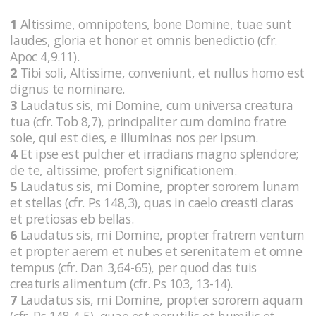
1
Altissime, omnipotens, bone Domine, tuae sunt
laudes, gloria et honor et omnis benedictio (cfr.
Apoc 4,9.11).
2
Tibi soli, Altissime, conveniunt, et nullus homo est
dignus te nominare.
3
Laudatus sis, mi Domine, cum universa creatura
tua (cfr. Tob 8,7), principaliter cum domino fratre
sole, qui est dies, e illuminas nos per ipsum.
4
Et ipse est pulcher et irradians magno splendore;
de te, altissime, profert significationem.
5
Laudatus sis, mi Domine, propter sororem lunam
et stellas (cfr. Ps 148,3), quas in caelo creasti claras
et pretiosas eb bellas.
6
Laudatus sis, mi Domine, propter fratrem ventum
et propter aerem et nubes et serenitatem et omne
tempus (cfr. Dan 3,64-65), per quod das tuis
creaturis alimentum (cfr. Ps 103, 13-14).
7
Laudatus sis, mi Domine, propter sororem aquam
(cfr. Ps 148,4-5), quae est perutilis et humilis et