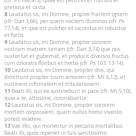
pretiosa et casta.
8
Laudatus sis, mi Domine, propter fratrem ignem
(cfr. Dan 3,66), per quem noctem illuminas (cfr. Ps
77,14), et ipse est pulcher et iucundus et robustus
et fortis.
9
Laudatus sis, mi Domine, propter sororem
nostram matrem terram (cfr. Dan 3,74) que nos
sustentat et gubernat, et producit diversos fructus
cum coloratis floribus et herba (cfr. Ps 103, 13-14).
10
Laudatus sis, mi Domine, propter illos, qui
dimittunt propter tuum amorem (cfr. Mt 6,12), et
sustinent infirmatem et tribulationem.
11
Beati illi, qui ea sustinebunt in pace (cfr. Mt 5,10),
quia a te, altissime, coronabuntur.
12
Laudatus sis, mi Domine, propter sororem
mortem corporalem, quam nullus homo vivenbs
potest evadere.
13
Vae illis, qui morientur in peccatis mortalibus;
beati illi, quos reperiet in tuis sanctissimis