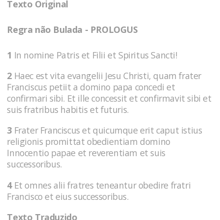
Texto Original
Regra não Bulada - PROLOGUS
1
In nomine Patris et Filii et Spiritus Sancti!
2
Haec est vita evangelii Jesu Christi, quam frater
Franciscus petiit a domino papa concedi et
confirmari sibi. Et ille concessit et confirmavit sibi et
suis fratribus habitis et futuris.
3
Frater Franciscus et quicumque erit caput istius
religionis promittat obedientiam domino
Innocentio papae et reverentiam et suis
successoribus.
4
Et omnes alii fratres teneantur obedire fratri
Francisco et eius successoribus.
Texto Traduzido