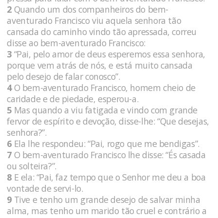
2
Quando um dos companheiros do bem-
aventurado Francisco viu aquela senhora tão
cansada do caminho vindo tão apressada, correu
disse ao bem-aventurado Francisco:
3
“Pai, pelo amor de deus esperemos essa senhora,
porque vem atrás de nós, e está muito cansada
pelo desejo de falar conosco”.
4
O bem-aventurado Francisco, homem cheio de
caridade e de piedade, esperou-a.
5
Mas quando a viu fatigada e vindo com grande
fervor de espírito e devoção, disse-lhe: “Que desejas,
senhora?”.
6
Ela lhe respondeu: “Pai, rogo que me bendigas”.
7
O bem-aventurado Francisco lhe disse: “És casada
ou solteira?”.
8
E ela: “Pai, faz tempo que o Senhor me deu a boa
vontade de servi-lo.
9
Tive e tenho um grande desejo de salvar minha
alma, mas tenho um marido tão cruel e contrário a