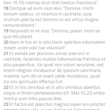
Gen 19,19) nostras sicut dixit beatus Franciscus”.
18
Dixitque ad eum uxor eius: “Domine, michi
bonum videtur, ut vivamus in castitate, quia
multum placita est Domino et est virtus magne
remunerationis”.
19
Respondit ei vir eius: “Domina, placet michi ex
quo tibi placet.
20
Nam in hoc et in aliis bonis operibus voluntatem
meam unire volo tue voluntati”.
21
Et exinde per plurimos annos vixerunt in
castitate, facientes multas helemosinas fratribus et
aliis pauperibus, ita quod non solum seculares, sed
etiam religiosi mirabantur de ipsorum sanctitate,
maxime cum ille vir esset valde mundanus, quod
ita cito spiritualis effectus fuit.
22
Et in hiis omnibus et in aliis omnibus operibus
usque in finem perseverantes (cfr. Mat 10,22) ambo
mortui sunt infra paucos dies.
23
Et factus est planctus magnus super eos propter
odorem bone vite, quem dederunt toto tempore