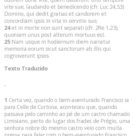
vite sue, laudando et benedicendo (cfr. Luc 24,53)
Domino, qui dedit gratias et candorem et
concordiam ipsis in vita in servitio suo;
24
et in morte non sunt separati (cfr. 2Re 1,23),
quoniam unus post alterum mortuus est.
25
Nam usque in hodiernum diem narratur
memoria eorum sicut sanctorum ab illis qui
cognoverunt ipsos.
Texto Traduzido
.
1
Certa vez, quando o bem-aventurado Francisco ia
para Celle de Cortona, aconteceu que, quando
passava pelo caminho ao pé de um castro chamado
Limisiano, perto do lugar dos frades de Prégio, uma
senhora nobre do mesmo castro veio com muita
pressa para falar com o bem-aventurado Francisco.