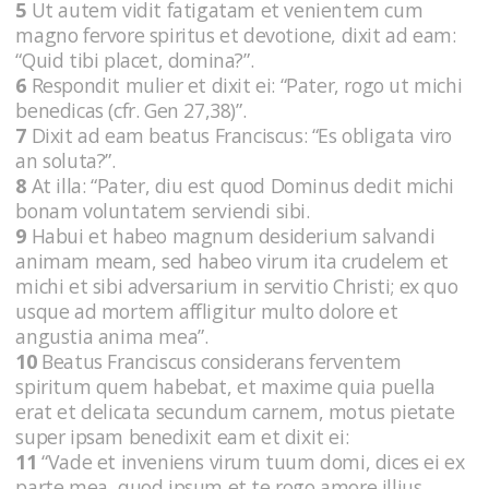
5
Ut autem vidit fatigatam et venientem cum
magno fervore spiritus et devotione, dixit ad eam:
“Quid tibi placet, domina?”.
6
Respondit mulier et dixit ei: “Pater, rogo ut michi
benedicas (cfr. Gen 27,38)”.
7
Dixit ad eam beatus Franciscus: “Es obligata viro
an soluta?”.
8
At illa: “Pater, diu est quod Dominus dedit michi
bonam voluntatem serviendi sibi.
9
Habui et habeo magnum desiderium salvandi
animam meam, sed habeo virum ita crudelem et
michi et sibi adversarium in servitio Christi; ex quo
usque ad mortem affligitur multo dolore et
angustia anima mea”.
10
Beatus Franciscus considerans ferventem
spiritum quem habebat, et maxime quia puella
erat et delicata secundum carnem, motus pietate
super ipsam benedixit eam et dixit ei:
11
“Vade et inveniens virum tuum domi, dices ei ex
parte mea, quod ipsum et te rogo amore illius