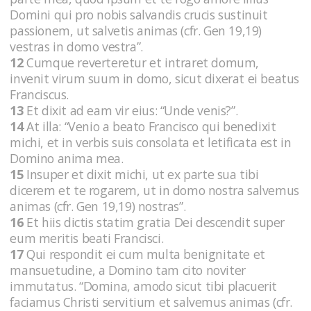
Domini qui pro nobis salvandis crucis sustinuit
passionem, ut salvetis animas (cfr. Gen 19,19)
vestras in domo vestra”.
12
Cumque reverteretur et intraret domum,
invenit virum suum in domo, sicut dixerat ei beatus
Franciscus.
13
Et dixit ad eam vir eius: “Unde venis?”.
14
At illa: “Venio a beato Francisco qui benedixit
michi, et in verbis suis consolata et letificata est in
Domino anima mea.
15
Insuper et dixit michi, ut ex parte sua tibi
dicerem et te rogarem, ut in domo nostra salvemus
animas (cfr. Gen 19,19) nostras”.
16
Et hiis dictis statim gratia Dei descendit super
eum meritis beati Francisci.
17
Qui respondit ei cum multa benignitate et
mansuetudine, a Domino tam cito noviter
immutatus. “Domina, amodo sicut tibi placuerit
faciamus Christi servitium et salvemus animas (cfr.