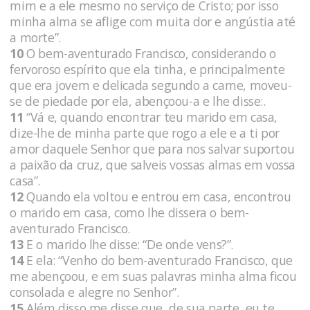
mim e a ele mesmo no serviço de Cristo; por isso
minha alma se aflige com muita dor e angústia até
a morte”.
10
O bem-aventurado Francisco, considerando o
fervoroso espírito que ela tinha, e principalmente
que era jovem e delicada segundo a carne, moveu-
se de piedade por ela, abençoou-a e lhe disse:.
11
“Vá e, quando encontrar teu marido em casa,
dize-lhe de minha parte que rogo a ele e a ti por
amor daquele Senhor que para nos salvar suportou
a paixão da cruz, que salveis vossas almas em vossa
casa”.
12
Quando ela voltou e entrou em casa, encontrou
o marido em casa, como lhe dissera o bem-
aventurado Francisco.
13
E o marido lhe disse: “De onde vens?”.
14
E ela: “Venho do bem-aventurado Francisco, que
me abençoou, e em suas palavras minha alma ficou
consolada e alegre no Senhor”.
15
Além disso me disse que, de sua parte, eu te