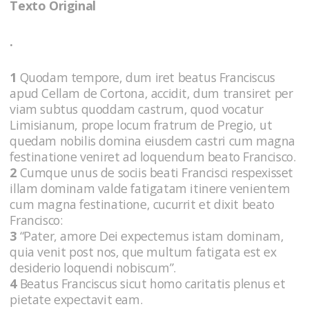
Texto Original
.
1
Quodam tempore, dum iret beatus Franciscus
apud Cellam de Cortona, accidit, dum transiret per
viam subtus quoddam castrum, quod vocatur
Limisianum, prope locum fratrum de Pregio, ut
quedam nobilis domina eiusdem castri cum magna
festinatione veniret ad loquendum beato Francisco.
2
Cumque unus de sociis beati Francisci respexisset
illam dominam valde fatigatam itinere venientem
cum magna festinatione, cucurrit et dixit beato
Francisco:
3
“Pater, amore Dei expectemus istam dominam,
quia venit post nos, que multum fatigata est ex
desiderio loquendi nobiscum”.
4
Beatus Franciscus sicut homo caritatis plenus et
pietate expectavit eam.