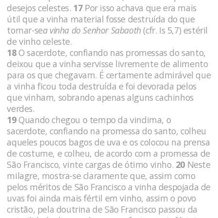
desejos celestes.
17
Por isso achava que era mais
útil que a vinha material fosse destruída do que
tornar-se
a vinha do Senhor Sabaoth
(cfr. Is 5,7)
estéril
de vinho celeste.
18
O sacerdote, confiando nas promessas do santo,
deixou que a vinha servisse livremente de alimento
para os que chegavam. É certamente admirável que
a vinha ficou toda destruída e foi devorada pelos
que vinham, sobrando apenas alguns cachinhos
verdes.
19
Quando chegou o tempo da vindima, o
sacerdote, confiando na promessa do santo, colheu
aqueles poucos bagos de uva e os colocou na prensa
de costume, e colheu, de acordo com a promessa de
São Francisco, vinte cargas de ótimo vinho.
20
Neste
milagre, mostra-se claramente que, assim como
pelos méritos de São Francisco a vinha despojada de
uvas foi ainda mais fértil em vinho, assim o povo
cristão, pela doutrina de São Francisco passou da