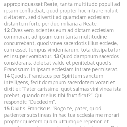
appropinquasset Reate, tanta multitudo populi ad
ipsum confluebat, quod propter hoc intrare noluit
civitatem, sed divertit ad quamdam ecclesiam
distantem forte per duo miliaria a Reate.
12
Cives vero, scientes eum ad dictam ecclesiam
commorari, ad ipsum cum tanta multitudine
concurrebant, quod vinea sacerdotis illius ecclesie,
cum esset tempus vindemiarum, tota dissipabatur
et insuper vorabatur.
13
Quod dampnum sacerdos
considerans, dolebat valde et penitebat quod s.
Franciscum in ipsam ecclesiam intrare permiserat.
14
Quod s. Franciscus per Spiritum sanctum
intelligens, fecit dompnum sacerdotem vocari et
dixit ei: “Pater carissime, quot salmas vini vinea ista
prebet, quando melius tibi fructificat?”. Qui
respondit: “Duodecim”.
15
Dixit s. Franciscus: “Rogo te, pater, quod
patienter substineas in hac tua ecclesia me morari
propter quietem quam utcumque reperior; et