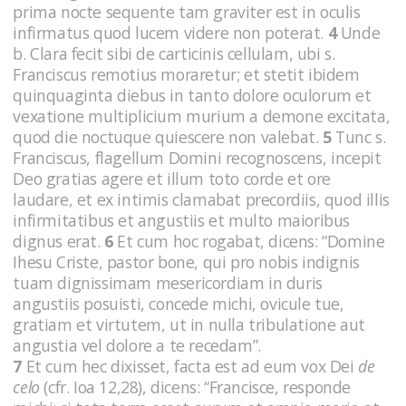
prima nocte sequente tam graviter est in oculis
infirmatus quod lucem videre non poterat.
4
Unde
b. Clara fecit sibi de carticinis cellulam, ubi s.
Franciscus remotius moraretur; et stetit ibidem
quinquaginta diebus in tanto dolore oculorum et
vexatione multiplicium murium a demone excitata,
quod die noctuque quiescere non valebat.
5
Tunc s.
Franciscus, flagellum Domini recognoscens, incepit
Deo gratias agere et illum toto corde et ore
laudare, et ex intimis clamabat precordiis, quod illis
infirmitatibus et angustiis et multo maioribus
dignus erat.
6
Et cum hoc rogabat, dicens: “Domine
Ihesu Criste, pastor bone, qui pro nobis indignis
tuam dignissimam mesericordiam in duris
angustiis posuisti, concede michi, ovicule tue,
gratiam et virtutem, ut in nulla tribulatione aut
angustia vel dolore a te recedam”.
7
Et cum hec dixisset, facta est ad eum vox Dei
de
celo
(cfr. Ioa 12,28), dicens: “Francisce, responde