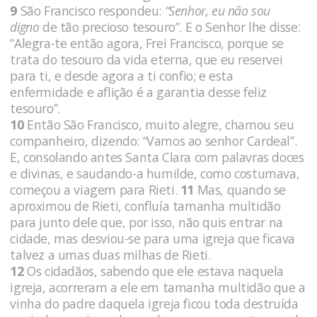
9
São Francisco respondeu:
“Senhor, eu não sou
digno
de tão precioso tesouro”. E o Senhor lhe disse:
“Alegra-te então agora, Frei Francisco, porque se
trata do tesouro da vida eterna, que eu reservei
para ti, e desde agora a ti confio; e esta
enfermidade e aflição é a garantia desse feliz
tesouro”.
10
Então São Francisco, muito alegre, chamou seu
companheiro, dizendo: “Vamos ao senhor Cardeal”.
E, consolando antes Santa Clara com palavras doces
e divinas, e saudando-a humilde, como costumava,
começou a viagem para Rieti.
11
Mas, quando se
aproximou de Rieti, confluía tamanha multidão
para junto dele que, por isso, não quis entrar na
cidade, mas desviou-se para uma igreja que ficava
talvez a umas duas milhas de Rieti.
12
Os cidadãos, sabendo que ele estava naquela
igreja, acorreram a ele em tamanha multidão que a
vinha do padre daquela igreja ficou toda destruída