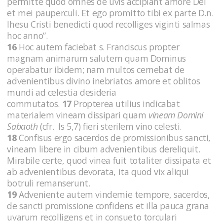
permitte quod omnes de uvis accipiant amore Dei
et mei pauperculi. Et ego promitto tibi ex parte D.n.
Ihesu Cristi benedicti quod recolliges viginti salmas
hoc anno”.
16
Hoc autem faciebat s. Franciscus propter
magnam animarum salutem quam Dominus
operabatur ibidem; nam multos cernebat de
advenientibus divino inebriatos amore et oblitos
mundi ad celestia desideria
commutatos.
17
Propterea utilius indicabat
materialem vineam dissipari quam
vineam Domini
Sabaoth
(cfr. Is 5,7)
fieri sterilem vino celesti.
18
Confisus ergo sacerdos de promissionibus sancti,
vineam libere in cibum advenientibus dereliquit.
Mirabile certe, quod vinea fuit totaliter dissipata et
ab advenientibus devorata, ita quod vix aliqui
botruli remanserunt.
19
Adveniente autem vindemie tempore, sacerdos,
de sancti promissione confidens et illa pauca grana
uvarum recolligens et in consueto torculari