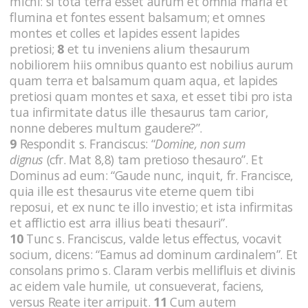
michi: si tota terra esset aurum et omnia maria et
flumina et fontes essent balsamum; et omnes
montes et colles et lapides essent lapides
pretiosi;
8
et tu inveniens alium thesaurum
nobiliorem hiis omnibus quanto est nobilius aurum
quam terra et balsamum quam aqua, et lapides
pretiosi quam montes et saxa, et esset tibi pro ista
tua infirmitate datus ille thesaurus tam carior,
nonne deberes multum gaudere?”.
9
Respondit s. Franciscus: “
Domine, non sum
dignus
(cfr. Mat 8,8)
tam pretioso thesauro”. Et
Dominus ad eum: “Gaude nunc, inquit, fr. Francisce,
quia ille est thesaurus vite eterne quem tibi
reposui, et ex nunc te illo investio; et ista infirmitas
et afflictio est arra illius beati thesauri”.
10
Tunc s. Franciscus, valde letus effectus, vocavit
socium, dicens: “Eamus ad dominum cardinalem”. Et
consolans primo s. Claram verbis mellifluis et divinis
ac eidem vale humile, ut consueverat, faciens,
versus Reate iter arripuit.
11
Cum autem