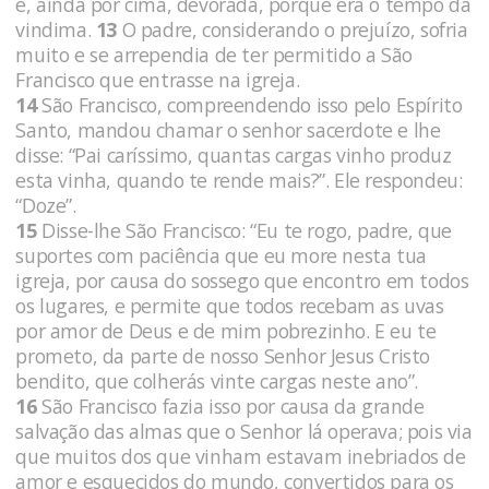
e, ainda por cima, devorada, porque era o tempo da
vindima.
13
O padre, considerando o prejuízo, sofria
muito e se arrependia de ter permitido a São
Francisco que entrasse na igreja.
14
São Francisco, compreendendo isso pelo Espírito
Santo, mandou chamar o senhor sacerdote e lhe
disse: “Pai caríssimo, quantas cargas vinho produz
esta vinha, quando te rende mais?”. Ele respondeu:
“Doze”.
15
Disse-lhe São Francisco: “Eu te rogo, padre, que
suportes com paciência que eu more nesta tua
igreja, por causa do sossego que encontro em todos
os lugares, e permite que todos recebam as uvas
por amor de Deus e de mim pobrezinho. E eu te
prometo, da parte de nosso Senhor Jesus Cristo
bendito, que colherás vinte cargas neste ano”.
16
São Francisco fazia isso por causa da grande
salvação das almas que o Senhor lá operava; pois via
que muitos dos que vinham estavam inebriados de
amor e esquecidos do mundo, convertidos para os