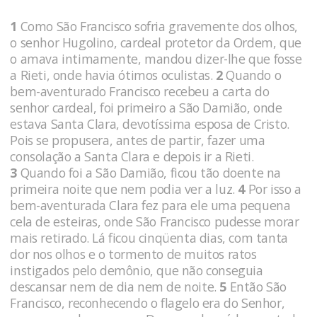
1
Como São Francisco sofria gravemente dos olhos,
o senhor Hugolino, cardeal protetor da Ordem, que
o amava intimamente, mandou dizer-lhe que fosse
a Rieti, onde havia ótimos oculistas.
2
Quando o
bem-aventurado Francisco recebeu a carta do
senhor cardeal, foi primeiro a São Damião, onde
estava Santa Clara, devotíssima esposa de Cristo.
Pois se propusera, antes de partir, fazer uma
consolação a Santa Clara e depois ir a Rieti.
3
Quando foi a São Damião, ficou tão doente na
primeira noite que nem podia ver a luz.
4
Por isso a
bem-aventurada Clara fez para ele uma pequena
cela de esteiras, onde São Francisco pudesse morar
mais retirado. Lá ficou cinqüenta dias, com tanta
dor nos olhos e o tormento de muitos ratos
instigados pelo demônio, que não conseguia
descansar nem de dia nem de noite.
5
Então São
Francisco, reconhecendo o flagelo era do Senhor,