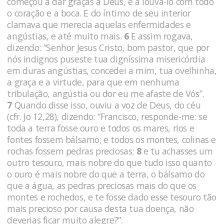
começou a dar graças a Deus, e a louvá-lo com todo
o coração e a boca. E do íntimo de seu interior
clamava que merecia aquelas enfermidades e
angústias, e até muito mais.
6
E assim rogava,
dizendo: “Senhor Jesus Cristo, bom pastor, que por
nós indignos puseste tua digníssima misericórdia
em duras angústias, concedei a mim, tua ovelhinha,
a graça e a virtude, para que em nenhuma
tribulação, angústia ou dor eu me afaste de Vós”.
7
Quando disse isso, ouviu a voz de Deus, do céu
(cfr. Jo 12,28), dizendo: “Francisco, responde-me: se
toda a terra fosse ouro e todos os mares, rios e
fontes fossem bálsamo; e todos os montes, colinas e
rochas fossem pedras preciosas;
8
e tu achasses um
outro tesouro, mais nobre do que tudo isso quanto
o ouro é mais nobre do que a terra, o bálsamo do
que a água, as pedras preciosas mais do que os
montes e rochedos, e te fosse dado esse tesouro tão
mais precioso por causa desta tua doença, não
deverias ficar muito alegre?”.