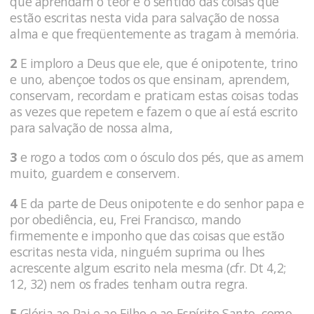
que aprendam o teor e o sentido das coisas que
estão escritas nesta vida para salvação de nossa
alma e que freqüentemente as tragam à memória.
2
E imploro a Deus que ele, que é onipotente, trino
e uno, abençoe todos os que ensinam, aprendem,
conservam, recordam e praticam estas coisas todas
as vezes que repetem e fazem o que aí está escrito
para salvação de nossa alma,
3
e rogo a todos com o ósculo dos pés, que as amem
muito, guardem e conservem.
4
E da parte de Deus onipotente e do senhor papa e
por obediência, eu, Frei Francisco, mando
firmemente e imponho que das coisas que estão
escritas nesta vida, ninguém suprima ou lhes
acrescente algum escrito nela mesma (cfr. Dt 4,2;
12, 32) nem os frades tenham outra regra.
5
Glória ao Pai e ao Filho e ao Espírito Santo, como