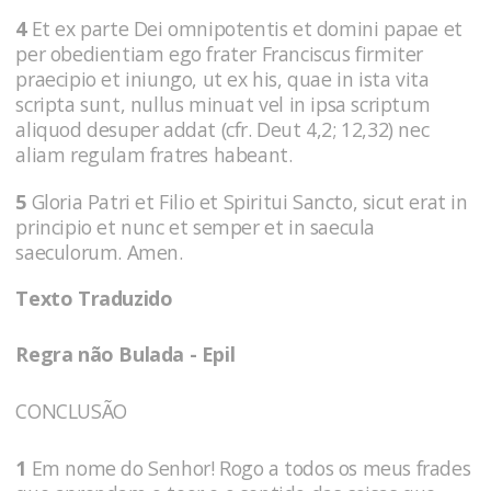
4
Et ex parte Dei omnipotentis et domini papae et
per obedientiam ego frater Franciscus firmiter
praecipio et iniungo, ut ex his, quae in ista vita
scripta sunt, nullus minuat vel in ipsa scriptum
aliquod desuper addat (cfr. Deut 4,2; 12,32) nec
aliam regulam fratres habeant.
5
Gloria Patri et Filio et Spiritui Sancto, sicut erat in
principio et nunc et semper et in saecula
saeculorum. Amen.
Texto Traduzido
Regra não Bulada - Epil
CONCLUSÃO
1
Em nome do Senhor! Rogo a todos os meus frades