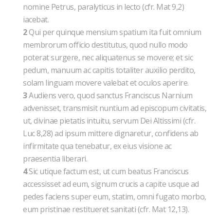
nomine Petrus, paralyticus in lecto (cfr. Mat 9,2)
iacebat.
2
Qui per quinque mensium spatium ita fuit omnium
membrorum officio destitutus, quod nullo modo
poterat surgere, nec aliquatenus se movere; et sic
pedum, manuum ac capitis totaliter auxilio perdito,
solam linguam movere valebat et oculos aperire.
3
Audiens vero, quod sanctus Franciscus Narnium
advenisset, transmisit nuntium ad episcopum civitatis,
ut, divinae pietatis intuitu, servum Dei Altissimi (cfr.
Luc 8,28) ad ipsum mittere dignaretur, confidens ab
infirmitate qua tenebatur, ex eius visione ac
praesentia liberari.
4
Sic utique factum est, ut cum beatus Franciscus
accessisset ad eum, signum crucis a capite usque ad
pedes faciens super eum, statim, omni fugato morbo,
eum pristinae restitueret sanitati (cfr. Mat 12,13).