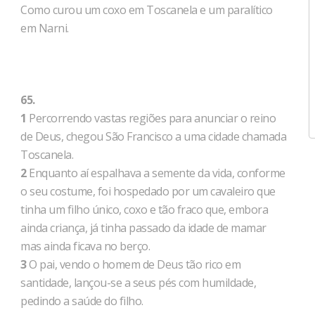
Como curou um coxo em Toscanela e um paralítico
em Narni.
65.
1
Percorrendo vastas regiões para anunciar o reino
de Deus, chegou São Francisco a uma cidade chamada
Toscanela.
2
Enquanto aí espalhava a semente da vida, conforme
o seu costume, foi hospedado por um cavaleiro que
tinha um filho único, coxo e tão fraco que, embora
ainda criança, já tinha passado da idade de mamar
mas ainda ficava no berço.
3
O pai, vendo o homem de Deus tão rico em
santidade, lançou-se a seus pés com humildade,
pedindo a saúde do filho.