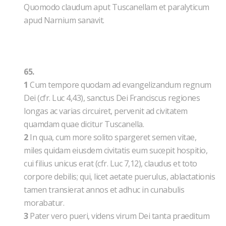
Quomodo claudum aput Tuscanellam et paralyticum
apud Narnium sanavit.
65.
1
Cum tempore quodam ad evangelizandum regnum
Dei (cfr. Luc 4,43), sanctus Dei Franciscus regiones
longas ac varias circuiret, pervenit ad civitatem
quamdam quae dicitur Tuscanella.
2
In qua, cum more solito spargeret semen vitae,
miles quidam eiusdem civitatis eum sucepit hospitio,
cui filius unicus erat (cfr. Luc 7,12), claudus et toto
corpore debilis; qui, licet aetate puerulus, ablactationis
tamen transierat annos et adhuc in cunabulis
morabatur.
3
Pater vero pueri, videns virum Dei tanta praeditum