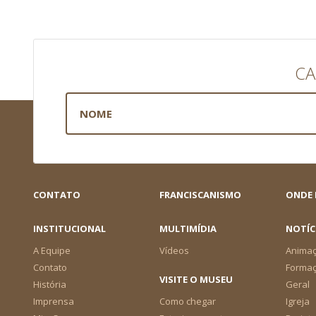
CA
CONTATO
FRANCISCANISMO
ONDE
INSTITUCIONAL
MULTIMÍDIA
NOTÍC
A Equipe
Vídeos
Animaç
Contato
Forma
VISITE O MUSEU
História
Geral
Imprensa
Como chegar
Igreja