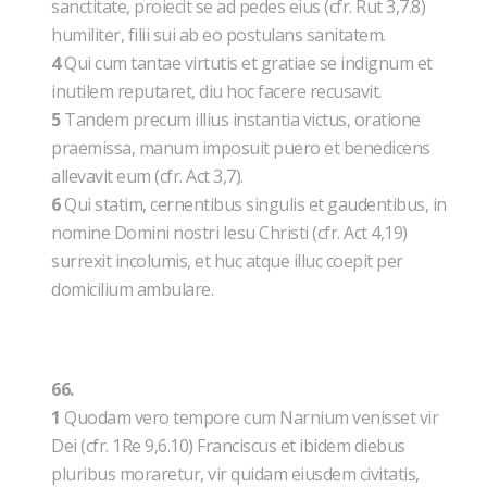
sanctitate, proiecit se ad pedes eius (cfr. Rut 3,7.8)
humiliter, filii sui ab eo postulans sanitatem.
4
Qui cum tantae virtutis et gratiae se indignum et
inutilem reputaret, diu hoc facere recusavit.
5
Tandem precum illius instantia victus, oratione
praemissa, manum imposuit puero et benedicens
allevavit eum (cfr. Act 3,7).
6
Qui statim, cernentibus singulis et gaudentibus, in
nomine Domini nostri Iesu Christi (cfr. Act 4,19)
surrexit incolumis, et huc atque illuc coepit per
domicilium ambulare.
66.
1
Quodam vero tempore cum Narnium venisset vir
Dei (cfr. 1Re 9,6.10) Franciscus et ibidem diebus
pluribus moraretur, vir quidam eiusdem civitatis,