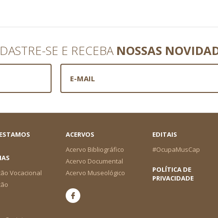
DASTRE-SE E RECEBA
NOSSAS NOVIDA
 ESTAMOS
ACERVOS
EDITAIS
Acervo Bibliográfico
#OcupaMusCap
IAS
Acervo Documental
POLÍTICA DE
ão Vocacional
Acervo Museológico
PRIVACIDADE
ção