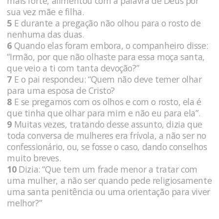
mais forte, alimentou com a palavra de Deus por
sua vez mãe e filha.
5
E durante a pregação não olhou para o rosto de
nenhuma das duas.
6
Quando elas foram embora, o companheiro disse:
“Irmão, por que não olhaste para essa moça santa,
que veio a ti com tanta devoção?”
7
E o pai respondeu: “Quem não deve temer olhar
para uma esposa de Cristo?
8
E se pregamos com os olhos e com o rosto, ela é
que tinha que olhar para mim e não eu para ela”.
9
Muitas vezes, tratando desse assunto, dizia que
toda conversa de mulheres era frívola, a não ser no
confessionário, ou, se fosse o caso, dando conselhos
muito breves.
10
Dizia: “Que tem um frade menor a tratar com
uma mulher, a não ser quando pede religiosamente
uma santa penitência ou uma orientação para viver
melhor?”