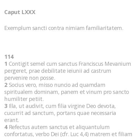
Caput LXXX
Exemplum sancti contra nimiam familiaritatem.
114
1
Contigit semel cum sanctus Franciscus Mevanium
pergeret, prae debilitate ieiunii ad castrum
pervenire non posse.
2
Socius vero, misso nuncio ad quamdam
spiritualem dominam, panem et vinum pro sancto
humiliter petiit.
3
Illa, ut audivit, cum filia virgine Deo devota,
cucurrit ad sanctum, portans quae necessaria
erant.
4
Refectus autem sanctus et aliquantulum
confortatus, verbo Dei (cfr. Luc 4,4) matrem et filiam