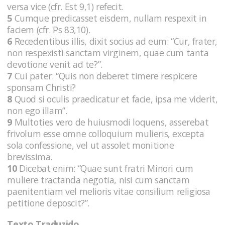
versa vice (cfr. Est 9,1) refecit.
5
Cumque predicasset eisdem, nullam respexit in
faciem (cfr. Ps 83,10).
6
Recedentibus illis, dixit socius ad eum: “Cur, frater,
non respexisti sanctam virginem, quae cum tanta
devotione venit ad te?”.
7
Cui pater: “Quis non deberet timere respicere
sponsam Christi?
8
Quod si oculis praedicatur et facie, ipsa me viderit,
non ego illam”.
9
Multoties vero de huiusmodi loquens, asserebat
frivolum esse omne colloquium mulieris, excepta
sola confessione, vel ut assolet monitione
brevissima.
10
Dicebat enim: “Quae sunt fratri Minori cum
muliere tractanda negotia, nisi cum sanctam
paenitentiam vel melioris vitae consilium religiosa
petitione deposcit?”.
Texto Traduzido