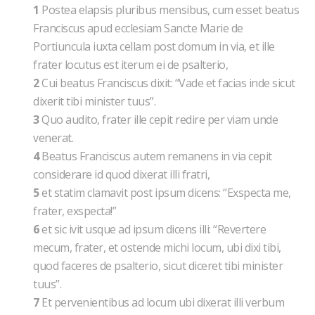
1
Postea elapsis pluribus mensibus, cum esset beatus
Franciscus apud ecclesiam Sancte Marie de
Portiuncula iuxta cellam post domum in via, et ille
frater locutus est iterum ei de psalterio,
2
Cui beatus Franciscus dixit: “Vade et facias inde sicut
dixerit tibi minister tuus”.
3
Quo audito, frater ille cepit redire per viam unde
venerat.
4
Beatus Franciscus autem remanens in via cepit
considerare id quod dixerat illi fratri,
5
et statim clamavit post ipsum dicens: “Exspecta me,
frater, exspecta!”
6
et sic ivit usque ad ipsum dicens illi: “Revertere
mecum, frater, et ostende michi locum, ubi dixi tibi,
quod faceres de psalterio, sicut diceret tibi minister
tuus”.
7
Et pervenientibus ad locum ubi dixerat illi verbum