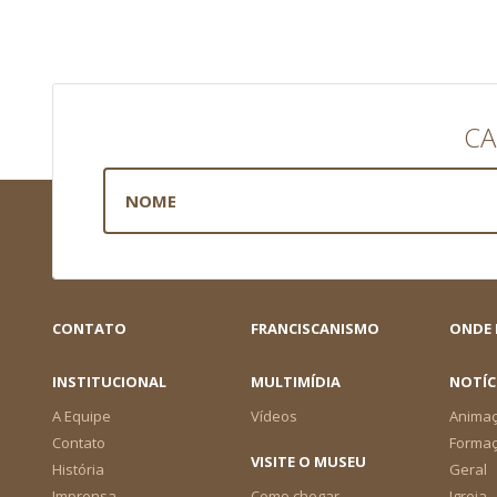
CA
CONTATO
FRANCISCANISMO
ONDE
INSTITUCIONAL
MULTIMÍDIA
NOTÍC
A Equipe
Vídeos
Animaç
Contato
Forma
VISITE O MUSEU
História
Geral
Imprensa
Como chegar
Igreja