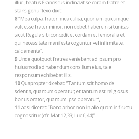
illud, beatus Franciscus inclinavit se coram fratre et
stans genu flexo dixit:
8
“Mea culpa, frater, mea culpa, quoniam quicumque
vult esse frater minor, non debet habere nisi tunicas
sicut Regula sibi concedit et cordam et femoralia et,
qui necessitate manifesta coguntur vel infirmitate,
calciamenta”.
9
Unde quotquot fratres veniebant ad ipsum pro
huiusmodi ad habendum consilium eius, tale
responsum exhibebat illis.
10
Quapropter dicebat: “Tantum scit homo de
scientia, quantum operatur; et tantum est religiosus
bonus orator, quantum ipse operatur”,
11
ac si diceret: “Bona arbor non in alio quam in fructu
cognoscitur (cfr. Mat 12,33; Luc 6,44)”.