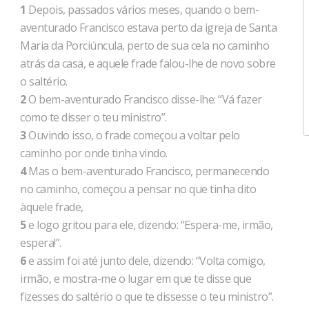
1
Depois, passados vários meses, quando o bem-
aventurado Francisco estava perto da igreja de Santa
Maria da Porciúncula, perto de sua cela no caminho
atrás da casa, e aquele frade falou-lhe de novo sobre
o saltério.
2
O bem-aventurado Francisco disse-lhe: “Vá fazer
como te disser o teu ministro”.
3
Ouvindo isso, o frade começou a voltar pelo
caminho por onde tinha vindo.
4
Mas o bem-aventurado Francisco, permanecendo
no caminho, começou a pensar no que tinha dito
àquele frade,
5
e logo gritou para ele, dizendo: “Espera-me, irmão,
espera!”.
6
e assim foi até junto dele, dizendo: “Volta comigo,
irmão, e mostra-me o lugar em que te disse que
fizesses do saltério o que te dissesse o teu ministro”.