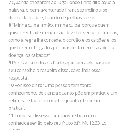
7
Quando chegaram ao lugar onde tinha dito aquela
palavra, o bem-aventurado Francisco inclinou-se
diante do frade e, ficando de joelhos, disse:
8
“Minha culpa, irmão, minha culpa, porque quem
quiser ser frade menor não deve ter senão as túnicas,
como a regra lhe concede, o cordão e os calções e, os
que forem obrigados por manifesta necessidade ou
doença, os calçados”.
9
Por isso, a todos os frades que iam a ele para ter
seu conselho a respeito disso, dava-lhes essa
resposta”.
10
Por isso dizia: “Uma pessoa tem tanto
conhecimento de ciência quanto põe em prática; e um
religioso é tão bom orador quanto ele mesmo
pratica”.
11
Como se dissesse: uma árvore boa não é
conhecida senão pelo seu fruto (cfr. Mt 12,33; Lc