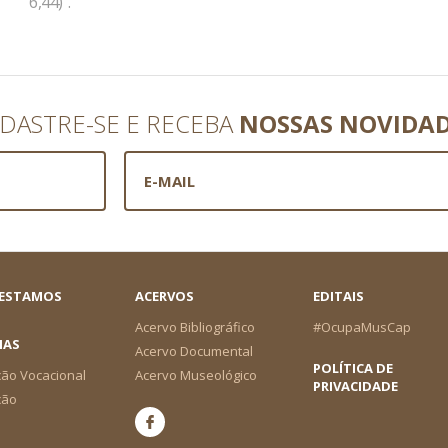
6,44)”.
DASTRE-SE E RECEBA
NOSSAS NOVIDA
 ESTAMOS
ACERVOS
EDITAIS
Acervo Bibliográfico
#OcupaMusCap
IAS
Acervo Documental
POLÍTICA DE
ão Vocacional
Acervo Museológico
PRIVACIDADE
ção