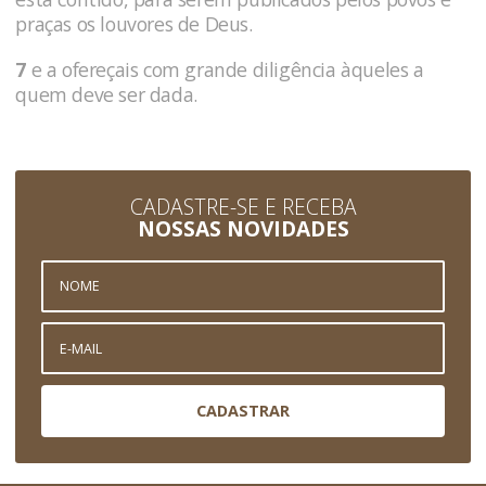
praças os louvores de Deus.
7
e a ofereçais com grande diligência àqueles a
quem deve ser dada.
CADASTRE-SE E RECEBA
NOSSAS NOVIDADES
CADASTRAR