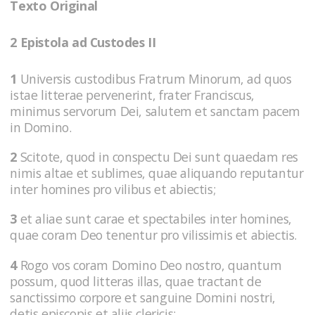
Texto Original
2 Epistola ad Custodes II
1
Universis custodibus Fratrum Minorum, ad quos
istae litterae pervenerint, frater Franciscus,
minimus servorum Dei, salutem et sanctam pacem
in Domino.
2
Scitote, quod in conspectu Dei sunt quaedam res
nimis altae et sublimes, quae aliquando reputantur
inter homines pro vilibus et abiectis;
3
et aliae sunt carae et spectabiles inter homines,
quae coram Deo tenentur pro vilissimis et abiectis.
4
Rogo vos coram Domino Deo nostro, quantum
possum, quod litteras illas, quae tractant de
sanctissimo corpore et sanguine Domini nostri,
detis episcopis et aliis clericis;