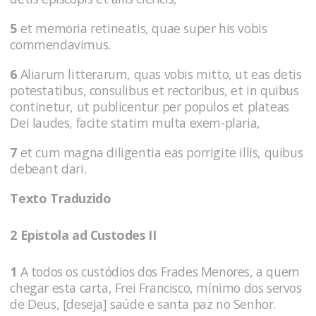
5
et memoria retineatis, quae super his vobis
commendavimus.
6
Aliarum litterarum, quas vobis mitto, ut eas detis
potestatibus, consulibus et rectoribus, et in quibus
continetur, ut publicentur per populos et plateas
Dei laudes, facite statim multa exem-plaria,
7
et cum magna diligentia eas porrigite illis, quibus
debeant dari.
Texto Traduzido
2 Epistola ad Custodes II
1
A todos os custódios dos Frades Menores, a quem
chegar esta carta, Frei Francisco, mínimo dos servos
de Deus, [deseja] saúde e santa paz no Senhor.