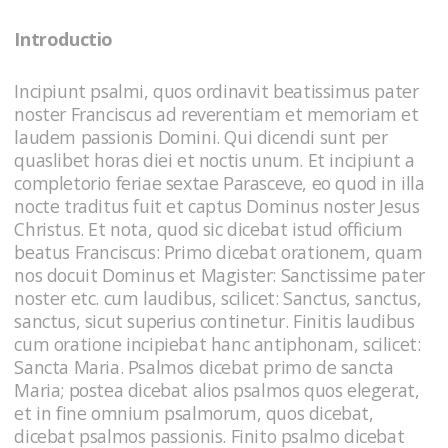
Introductio
Incipiunt psalmi, quos ordinavit beatissimus pater
noster Franciscus ad reverentiam et memoriam et
laudem passionis Domini. Qui dicendi sunt per
quaslibet horas diei et noctis unum. Et incipiunt a
completorio feriae sextae Parasceve, eo quod in illa
nocte traditus fuit et captus Dominus noster Jesus
Christus. Et nota, quod sic dicebat istud officium
beatus Franciscus: Primo dicebat orationem, quam
nos docuit Dominus et Magister: Sanctissime pater
noster etc. cum laudibus, scilicet: Sanctus, sanctus,
sanctus, sicut superius continetur. Finitis laudibus
cum oratione incipiebat hanc antiphonam, scilicet:
Sancta Maria. Psalmos dicebat primo de sancta
Maria; postea dicebat alios psalmos quos elegerat,
et in fine omnium psalmorum, quos dicebat,
dicebat psalmos passionis. Finito psalmo dicebat