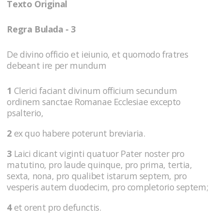
Texto Original
Regra Bulada - 3
De divino officio et ieiunio, et quomodo fratres
debeant ire per mundum
1
Clerici faciant divinum officium secundum
ordinem sanctae Romanae Ecclesiae excepto
psalterio,
2
ex quo habere poterunt breviaria.
3
Laici dicant viginti quatuor Pater noster pro
matutino, pro laude quinque, pro prima, tertia,
sexta, nona, pro qualibet istarum septem, pro
vesperis autem duodecim, pro completorio septem;
4
et orent pro defunctis.