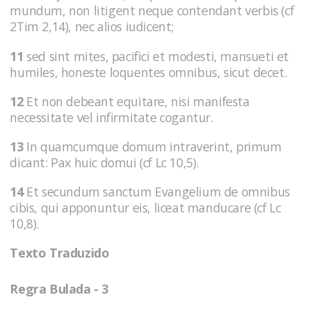
mundum, non litigent neque contendant verbis (cf
2Tim 2,14), nec alios iudicent;
11
sed sint mites, pacifici et modesti, mansueti et
humiles, honeste loquentes omnibus, sicut decet.
12
Et non debeant equitare, nisi manifesta
necessitate vel infirmitate cogantur.
13
In quamcumque domum intraverint, primum
dicant: Pax huic domui (cf Lc 10,5).
14
Et secundum sanctum Evangelium de omnibus
cibis, qui apponuntur eis, liceat manducare (cf Lc
10,8).
Texto Traduzido
Regra Bulada - 3