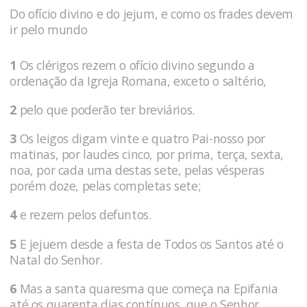
Do ofício divino e do jejum, e como os frades devem
ir pelo mundo
1
Os clérigos rezem o ofício divino segundo a
ordenação da Igreja Romana, exceto o saltério,
2
pelo que poderão ter breviários.
3
Os leigos digam vinte e quatro Pai-nosso por
matinas, por laudes cinco, por prima, terça, sexta,
noa, por cada uma destas sete, pelas vésperas
porém doze, pelas completas sete;
4
e rezem pelos defuntos.
5
E jejuem desde a festa de Todos os Santos até o
Natal do Senhor.
6
Mas a santa quaresma que começa na Epifania
até os quarenta dias contínuos, que o Senhor