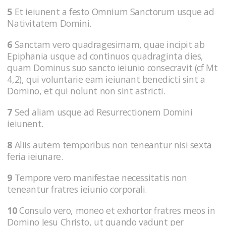
5
Et ieiunent a festo Omnium Sanctorum usque ad
Nativitatem Domini.
6
Sanctam vero quadragesimam, quae incipit ab
Epiphania usque ad continuos quadraginta dies,
quam Dominus suo sancto ieiunio consecravit (cf Mt
4,2), qui voluntarie eam ieiunant benedicti sint a
Domino, et qui nolunt non sint astricti.
7
Sed aliam usque ad Resurrectionem Domini
ieiunent.
8
Aliis autem temporibus non teneantur nisi sexta
feria ieiunare.
9
Tempore vero manifestae necessitatis non
teneantur fratres ieiunio corporali.
10
Consulo vero, moneo et exhortor fratres meos in
Domino Jesu Christo, ut quando vadunt per