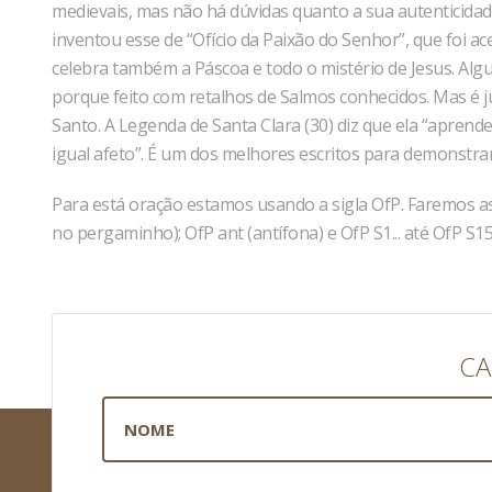
medievais, mas não há dúvidas quanto a sua autenticid
inventou esse de “Ofício da Paixão do Senhor”, que foi 
celebra também a Páscoa e todo o mistério de Jesus. Al
porque feito com retalhos de Salmos conhecidos. Mas é ju
Santo. A Legenda de Santa Clara (30) diz que ela “aprend
igual afeto”. É um dos melhores escritos para demonstrar 
Para está oração estamos usando a sigla OfP. Faremos as 
no pergaminho); OfP ant (antífona) e OfP S1... até OfP S1
CA