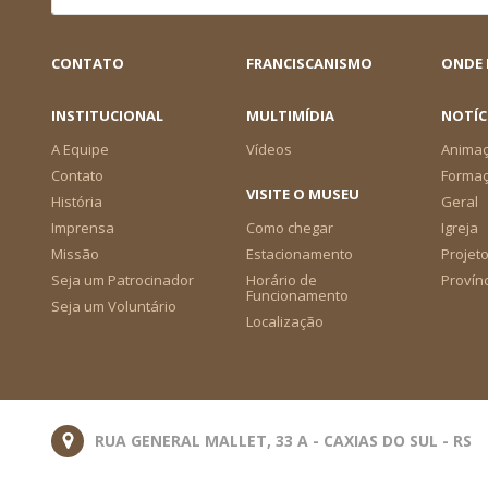
CONTATO
FRANCISCANISMO
ONDE
INSTITUCIONAL
MULTIMÍDIA
NOTÍC
A Equipe
Vídeos
Animaç
Contato
Forma
VISITE O MUSEU
História
Geral
Imprensa
Como chegar
Igreja
Missão
Estacionamento
Projeto
Seja um Patrocinador
Horário de
Provín
Funcionamento
Seja um Voluntário
Localização
RUA GENERAL MALLET, 33 A - CAXIAS DO SUL - RS