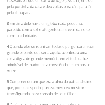
rezavam, eis que um carro de fogo (2Rs 2,11) entrou
pela portinha da casa e deu voltas para cá e para lá
pela choupana.
3
Em cima dele havia um globo nada pequeno,
parecido com o sol, e afugentou as trevas da noite
com sua claridade.
4
Quando eles se reuniram todos e perguntaram com
grande espanto que seria aquilo, aconteceu uma
coisa digna de grande memória: em virtude da luz
admirável desnudou-se a consciência de um para o
outro.
5
Compreenderam que era a alma do pai santíssimo
que, por sua especial pureza, mereceu mostrar-se
transfigurada, para consolo de seus filhos.
6
De fato, este santo mereceu realmente ser