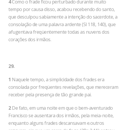
4
Como o frade ficou perturbado durante muito
tempo por causa disso, acabou recebendo do santo,
que desculpou sabiamente a intenção do sacerdote, a
consolação de uma palavra ardente (Sl 118, 140), que
afugentava freqüentemente todas as nuvens dos
corações dos ir­mãos.
29.
1
Naquele tempo, a simplicidade dos frades era
consolada por freqüentes revelações, que mereceram
receber pela presença de tão grande pai.
2
De fato, em uma noite em que o bem-aventurado
Francisco se ausentara dos irmãos, pela meia-noite,
enquanto alguns frades descansavam e.outros