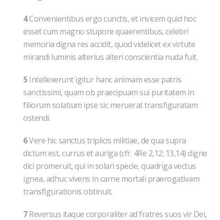
4
Convenientibus ergo cunctis, et invicem quid hoc
esset cum magno stupore quaerentibus, celebri
memoria digna res accidit, quod videlicet ex virtute
mirandi luminis alterius alteri conscientia nuda fuit.
5
Intellexerunt igitur hanc animam esse patris
sanctissimi, quam ob praecipuam sui puritatem in
filiorum solatium ipse sic meruerat transfiguratam
ostendi.
6
Vere hic sanctus triplicis militiae, de qua supra
dictum est, currus et auriga (cfr. 4Re 2,12; 13,14) digne
dici promeruit, qui in solari specie, quadriga vectus
ignea, adhuc vivens in carne mortali praerogativam
transfigurationis obtinuit.
7
Reversus itaque corporaliter ad fratres suos vir Dei,