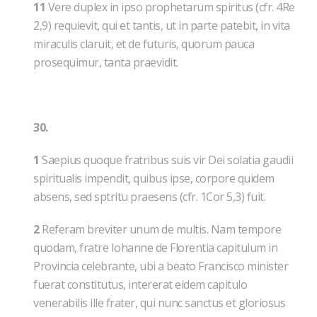
11
Vere duplex in ipso prophetarum spiritus (cfr. 4Re
2,9) requievit, qui et tantis, ut in parte patebit, in vita
miraculis claruit, et de futuris, quorum pauca
prosequimur, tanta praevidit.
30.
1
Saepius quoque fratribus suis vir Dei solatia gaudii
spiritualis impendit, quibus ipse, corpore quidem
absens, sed sptritu praesens (cfr. 1Cor 5,3) fuit.
2
Referam breviter unum de multis. Nam tempore
quodam, fratre Iohanne de Florentia capitulum in
Provincia celebrante, ubi a beato Francisco minister
fuerat constitutus, intererat eidem capitulo
venerabilis ille frater, qui nunc sanctus et gloriosus