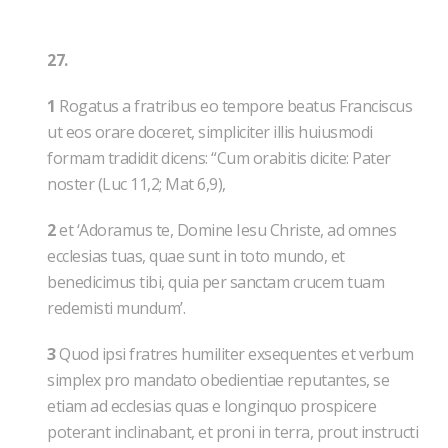
27.
1
Rogatus a fratribus eo tempore beatus Franciscus
ut eos orare doceret, simpliciter illis huiusmodi
formam tradidit dicens: “Cum orabitis dicite: Pater
noster (Luc 11,2; Mat 6,9),
2
et ‘Adoramus te, Domine Iesu Christe, ad omnes
ecclesias tuas, quae sunt in toto mundo, et
benedicimus tibi, quia per sanctam crucem tuam
redemisti mundum’.
3
Quod ipsi fratres humiliter exsequentes et verbum
simplex pro mandato obedientiae reputantes, se
etiam ad ecclesias quas e longinquo prospicere
poterant inclinabant, et proni in terra, prout instructi