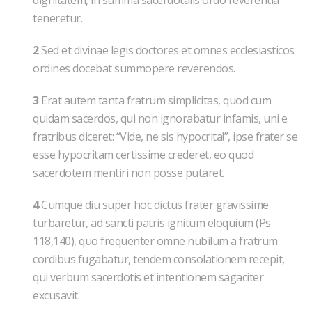
dignitatem, in summa sacerdotalis ordo reverentia
teneretur.
2
Sed et divinae legis doctores et omnes ecclesiasticos
ordines docebat summopere reverendos.
3
Erat autem tanta fratrum simplicitas, quod cum
quidam sacerdos, qui non ignorabatur infamis, uni e
fratribus diceret: “Vide, ne sis hypocrita!”, ipse frater se
esse hypocritam certissime crederet, eo quod
sacerdotem mentiri non posse putaret.
4
Cumque diu super hoc dictus frater gravissime
turbaretur, ad sancti patris ignitum eloquium (Ps
118,140), quo frequenter omne nubilum a fratrum
cordibus fugabatur, tendem consolationem recepit,
qui verbum sacerdotis et intentionem sagaciter
excusavit.