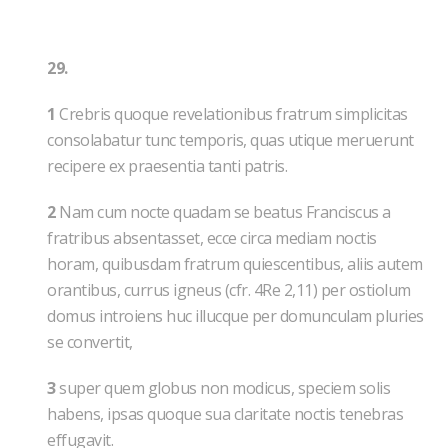
29.
1
Crebris quoque revelationibus fratrum simplicitas
consolabatur tunc temporis, quas utique meruerunt
recipere ex praesentia tanti patris.
2
Nam cum nocte quadam se beatus Franciscus a
fratribus absentasset, ecce circa mediam noctis
horam, quibusdam fratrum quiescentibus, aliis autem
orantibus, currus igneus (cfr. 4Re 2,11) per ostiolum
domus introiens huc illucque per domunculam pluries
se convertit,
3
super quem globus non modicus, speciem solis
habens, ipsas quoque sua claritate noctis tenebras
effugavit.