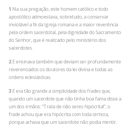
1
Na sua pregação, este homem católico e todo
apostólico admoestava, sobretudo, a conservar
inviolável a fé da Igreja ro­mana e a maior reverência
pela ordem sacerdotal, pela dignidade do Sacramento
do Senhor, que é realizado pelo ministério dos
sacerdotes.
2
E ensinava também que deviam ser profundamente
reverenciados os doutores da lei divina e todas as
ordens eclesiásticas. ­
3
E era tão grande a simplicidade dos frades que,
quando um sacerdote que não tinha boa fama disse a
um dos irmãos: “Trata de não seres hipócrita!”, o
frade achou que era hipócrita com toda certeza,
porque achava que um sacerdote não podia men­tir.