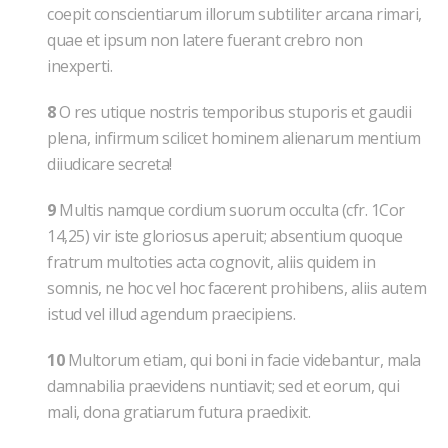
coepit conscientiarum illorum subtiliter arcana rimari,
quae et ipsum non latere fuerant crebro non
inexperti.
8
O res utique nostris temporibus stuporis et gaudii
plena, infirmum scilicet hominem alienarum mentium
diiudicare secreta!
9
Multis namque cordium suorum occulta (cfr. 1Cor
14,25) vir iste gloriosus aperuit; absentium quoque
fratrum multoties acta cognovit, aliis quidem in
somnis, ne hoc vel hoc facerent prohibens, aliis autem
istud vel illud agendum praecipiens.
10
Multorum etiam, qui boni in facie videbantur, mala
damnabilia praevidens nuntiavit; sed et eorum, qui
mali, dona gratiarum futura praedixit.