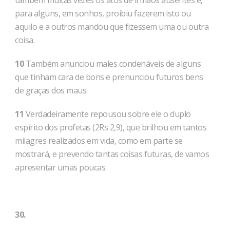
também muitas vezes os atos de irmãos ausentes e,
para alguns, em sonhos, proibiu fazerem isto ou
aquilo e a outros mandou que fizessem uma ou outra
coisa.
10
Também anunciou males condenáveis de alguns
que tinham cara de bons e prenunciou futuros bens
de graças dos maus.
11
Verdadeiramente repou­sou sobre ele o duplo
espírito dos profetas (2Rs 2,9), que brilhou em tantos
milagres realizados em vida, como em parte se
mostrará, e prevendo tantas coisas futuras, de vamos
apresentar umas poucas.
30.