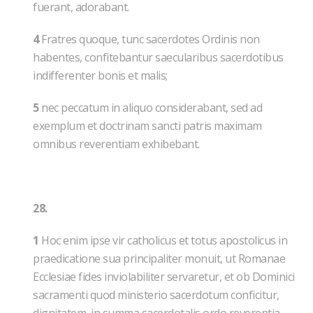
fuerant, adorabant.
4
Fratres quoque, tunc sacerdotes Ordinis non
habentes, confitebantur saecularibus sacerdotibus
indifferenter bonis et malis;
5
nec peccatum in aliquo considerabant, sed ad
exemplum et doctrinam sancti patris maximam
omnibus reverentiam exhibebant.
28.
1
Hoc enim ipse vir catholicus et totus apostolicus in
praedicatione sua principaliter monuit, ut Romanae
Ecclesiae fides inviolabiliter servaretur, et ob Dominici
sacramenti quod ministerio sacerdotum conficitur,