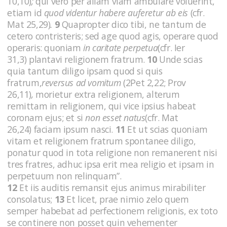
10,10)
;
qui vero per aliam viam ambulare voluerint,
etiam id
quod videntur habere auferetur ab eis
(cfr.
Mat 25,29)
.
9
Quapropter dico tibi, ne tantum de
cetero contristeris; sed age quod agis, operare quod
operaris: quoniam
in caritate perpetua
(cfr. Ier
31,3) plantavi religionem fratrum.
10
Unde scias
quia tantum diligo ipsam quod si quis
fratrum,
reversus ad vomitum
(2Pet 2,22; Prov
26,11)
,
morietur extra religionem, alterum
remittam in religionem, qui vice ipsius habeat
coronam ejus; et si
non esset natus
(cfr. Mat
26,24) faciam ipsum nasci.
11
Et ut scias quoniam
vitam et religionem fratrum spontanee diligo,
ponatur quod in tota religione non remanerent nisi
tres fratres, adhuc ipsa erit mea religio et ipsam in
perpetuum non relinquam”.
12
Et iis auditis remansit ejus animus mirabiliter
consolatus;
13
Et licet, prae nimio zelo quem
semper habebat ad perfectionem religionis, ex toto
se continere non posset quin vehementer