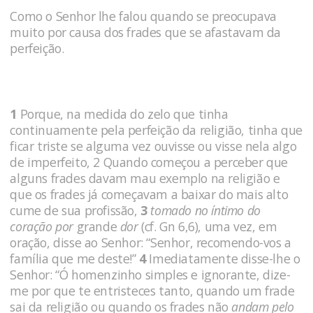
Como o Senhor lhe falou quando se preocupava
muito por causa dos frades que se afastavam da
perfeição.
1
Porque, na medida do zelo que tinha
continuamente pela perfeição da religião, tinha que
ficar triste se alguma vez ouvisse ou visse nela algo
de imperfeito, 2 Quando começou a perceber que
alguns frades davam mau exemplo na religião e
que os frades já começavam a baixar do mais alto
cume de sua profissão,
3
toma­do no íntimo do
coração por
grande
dor
(cf. Gn 6,6), uma vez, em
oração, disse ao Senhor: “Senhor, recomendo-vos a
família que me deste!”
4
Imediatamente disse-lhe o
Senhor: “Ó homenzinho simples e ignorante, dize-
me por que te entristeces tanto, quando um fra­de
sai da religião ou quando os frades não
andam pelo