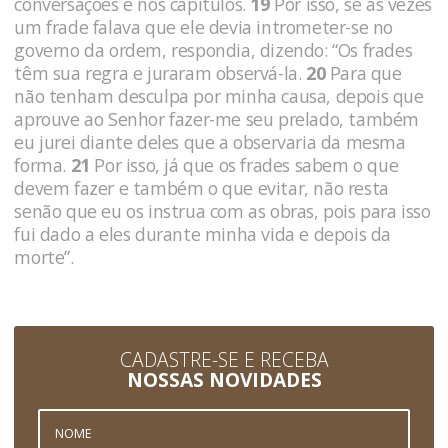
conversações e nos capítulos.
19
Por isso, se às vezes
um frade falava que ele devia introme­ter-se no
governo da ordem, respondia, dizendo: “Os frades
têm sua regra e juraram observá-la.
20
Para que
não tenham desculpa por minha causa, depois que
aprouve ao Senhor fazer-me seu prelado, também
eu jurei diante deles que a observaria da mesma
forma.
21
Por isso, já que os frades sabem o que
devem fazer e também o que evitar, não resta
senão que eu os instrua com as obras, pois para isso
fui dado a eles durante minha vida e depois da
morte”.
CADASTRE-SE E RECEBA
NOSSAS NOVIDADES