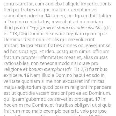
contristaretur, cum audiebat aliquid imperfectionis
fieri per fratres de quo malum exemplum vel
scandalum oriretur,
14
tamen, postquam fuit taliter
a Domino confortatus, revocabat ad memoriam
illud psalmi: “Ego
juravi et statui custodire justitias
(cfr.
Ps 118,106) Domini et servare regulam quam ipse
Dominus dedit mihi et illis qui me voluerint
imitari.
15
Ipsi etiam fratres omnes obligaverunt se
ad hoc sicut ego. Et ideo, postquam dimisi officium
fratrum propter infirmitates meas et, alias causas
rationabiles, non teneor amodo nisi orare pro
religione et
bonum exemplum
(cfr. Tit 2,7) fratribus
exhibere.
16
Nam illud a Domino habui et scio in
veritate quoniam si me non excusaret infirmitas,
majus adjutorium quod possim religioni impendere
est ut quotidie vacem orationi pro ea ad Dominum,
qui ipsam gubernet, conservet et protegat.
17
In
hoc enim me Domino et fratribus obligavi ut si quis
fratrum meo malo exemplo perierit, volo pro ipso