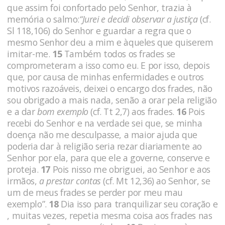
que assim foi confortado pelo Se­nhor, trazia à
memória o salmo:
“Jurei e decidi observar a justiça
(cf.
Sl 118,106) do Senhor e guardar a regra que o
mesmo Se­nhor deu a mim e àqueles que quiserem
imitar-me.
15
Também to­dos os frades se
comprometeram a isso como eu. E por isso, de­pois
que, por causa de minhas enfermidades e outros
motivos ra­zoáveis, deixei o encargo dos frades, não
sou obrigado a mais nada, senão a orar pela religião
e a dar
bom exemplo
(cf. Tt 2,7) aos frades.
16
Pois
recebi do Senhor e na verdade sei que, se minha
doença não me desculpasse, a maior ajuda que
poderia dar à religião seria rezar diariamente ao
Senhor por ela, para que ele a governe, conserve e
proteja.
17
Pois nisso me obriguei, ao Senhor e aos
irmãos,
a prestar contas
(cf. Mt 12,36) ao Senhor, se
um de meus frades se perder por meu mau
exemplo”.
18
Dia isso para tranquilizar seu cora­ção e
, muitas vezes, repetia mesma coisa aos frades nas