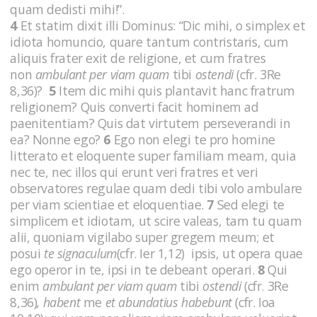
quam dedisti mihi!”.
4
Et statim dixit illi Dominus: “Dic mihi, o simplex et
idiota homuncio, quare tantum contristaris, cum
aliquis frater exit de religione, et cum fratres
non
ambulant per viam quam
tibi
ostendi
(cfr. 3Re
8,36)?
5
Item dic mihi quis plantavit hanc fratrum
religionem? Quis converti facit hominem ad
paenitentiam? Quis dat virtutem perseverandi in
ea? Nonne ego?
6
Ego non elegi te pro homine
litterato et eloquente super familiam meam, quia
nec te, nec illos qui erunt veri fratres et veri
observatores regulae quam dedi tibi volo ambulare
per viam scientiae et eloquentiae.
7
Sed elegi te
simplicem et idiotam, ut scire valeas, tam tu quam
alii, quoniam vigilabo super gregem meum; et
posui
te signaculum
(cfr. Ier 1,12) ipsis, ut opera quae
ego operor in te, ipsi in te debeant operari.
8
Qui
enim
ambulant per viam quam
tibi
ostendi
(cfr. 3Re
8,36)
, habent
me
et abundatius habebunt
(cfr. Ioa