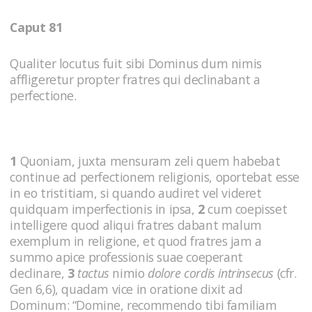
Caput 81
Qualiter locutus fuit sibi Dominus dum nimis
affligeretur propter fratres qui declinabant a
perfectione.
1
Quoniam, juxta mensuram zeli quem habebat
continue ad perfectionem religionis, oportebat esse
in eo tristitiam, si quando audiret vel videret
quidquam imperfectionis in ipsa,
2
cum coepisset
intelligere quod aliqui fratres dabant malum
exemplum in religione, et quod fratres jam a
summo apice professionis suae coeperant
declinare,
3
tactus
nimio
dolore cordis intrinsecus
(cfr.
Gen 6,6), quadam vice in oratione dixit ad
Dominum: “Domine, recommendo tibi familiam