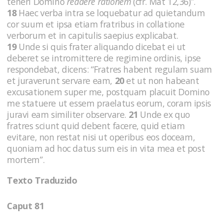
teneri Domino
reddere rationem
(cfr. Mat 12,36)”.
18
Haec verba intra se loquebatur ad quietandum
cor suum et ipsa etiam fratribus in collatione
verborum et in capitulis saepius explicabat.
19
Unde si quis frater aliquando dicebat ei ut
deberet se intromittere de regimine ordinis, ipse
respondebat, dicens: “Fratres habent regulam suam
et juraverunt servare eam,
20
et ut non habeant
excusationem super me, postquam placuit Domino
me statuere ut essem praelatus eorum, coram ipsis
juravi eam similiter observare.
21
Unde ex quo
fratres sciunt quid debent facere, quid etiam
evitare, non restat nisi ut operibus eos doceam,
quoniam ad hoc datus sum eis in vita mea et post
mortem”.
Texto Traduzido
Caput 81