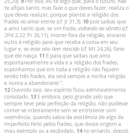
25,29).
9
Por isso, eu te digo que, para o futuro, não
te aflijas tan­to; mas faze o que deves fazer, realiza o
que deves realizar, por­que plantei a religião dos
frades
no amor eterno
(cf. Jr 31,3).
10
pois saibas que
a amo tanto que, se um frade,
voltando ao vômito
(cf.
2Pd 2,22; Pr 26,11), morrer fora da religião, enviarei
outro à religião para que receba a coroa em seu
lugar e, se esse
não tiver nascido
(cf. Mt 24,26), farei
que ele nasça.
11
E para que saibas que amo
espontaneamente a vida e a religião dos frades,
suponha­mos que em toda a religião não fiquem
senão três frades, ela será sempre a minha religião
e nunca a abandonarei “.
12
Ouvindo isso, seu espírito ficou admiravelmente
consolado.
13
E embora, pelo grande zelo que
sempre teve pela perfeição da religião, não pudesse
conter-se inteiramente sem se entriste­cer com
veemência, quando sabia da existência de algo de
imperfeito feito pelos frades, que desse origem a
mau exemplo ou a es­cândalo,
14
no entanto, depois