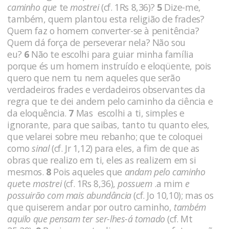
caminho que
te
mostrei
(cf. 1Rs 8,36)?
5
Dize-me,
também, quem plantou esta religião de frades?
Quem faz o homem converter-se à penitência?
Quem dá força de perseverar nela? Não sou
eu?
6
Não te escolhi para guiar minha família
porque és um homem instruído e elo­qüente, pois
quero que nem tu nem aqueles que serão
verdadeiros frades e verdadeiros observantes da
regra que te dei andem pelo caminho da ciência e
da eloquência.
7
Mas escolhi a ti, simples e
ignorante, para que saibas, tanto tu quanto eles,
que ve­larei sobre meu rebanho; que te coloquei
como
sinal
(cf. Jr 1,12) para eles, a fim de que as
obras que realizo em ti, eles as realizem em si
mesmos.
8
Pois aqueles que
andam pelo caminho
que
te
mostrei
(cf. 1Rs 8,36),
possuem
.a mim
e
possuirão com mais abundância
(cf. Jo 10,10); mas os
que quiserem andar por outro caminho,
também
aquilo que pensam ter ser-lhes-á tomado
(cf. Mt