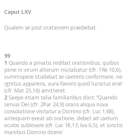
Caput LXV
Qualem se post orationem praebebat.
99
1
Quando a privatis redibat orationibus, quibus
pene in virum alterum mutabatur (cfr. 1Re 10,6),
summopere studebat se caeteris conformare, ne
ignitus apparens, aura favoris quod lucratus erat
(cfr. Mat 25,16) amitteret.
2
Saepe etiam talia familiaribus dixit: “Quando
servus Dei (cfr. 2Par 24,9) orans aliqua nova
consolatione visitatur a Domino (cfr. Luc 1,68),
antequam exeat ab oratione, debet ad caelum
oculos sublevare (cfr. Luc 18,13; Ioa 6,5), et iunctis
manibus Domino dicere: