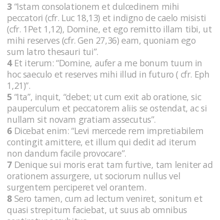
3
“Istam consolationem et dulcedinem mihi
peccatori (cfr. Luc 18,13) et indigno de caelo misisti
(cfr. 1Pet 1,12), Domine, et ego remitto illam tibi, ut
mihi reserves (cfr. Gen 27,36) eam, quoniam ego
sum latro thesauri tui”.
4
Et iterum: “Domine, aufer a me bonum tuum in
hoc saeculo et reserves mihi illud in futuro ( cfr. Eph
1,21)”.
5
“Ita”, inquit, “debet; ut cum exit ab oratione, sic
pauperculum et peccatorem aliis se ostendat, ac si
nullam sit novam gratiam assecutus”.
6
Dicebat enim: “Levi mercede rem impretiabilem
contingit amittere, et illum qui dedit ad iterum
non dandum facile provocare”.
7
Denique sui moris erat tam furtive, tam leniter ad
orationem assurgere, ut sociorum nullus vel
surgentem perciperet vel orantem.
8
Sero tamen, cum ad lectum veniret, sonitum et
quasi strepitum faciebat, ut suus ab omnibus