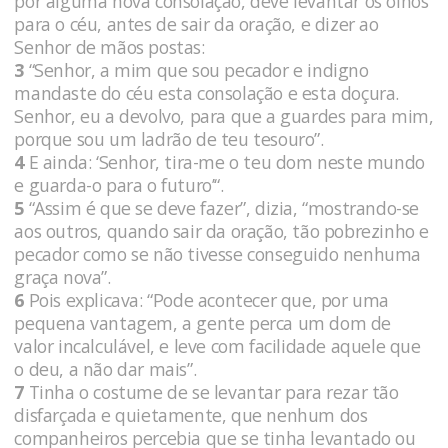
por alguma nova consolação, deve levantar os olhos
para o céu, antes de sair da oração, e dizer ao
Senhor de mãos postas:
3
“Senhor, a mim que sou pecador e indigno
mandaste do céu esta consolação e esta doçura.
Senhor, eu a devolvo, para que a guardes para mim,
porque sou um ladrão de teu tesouro”.
4
E ainda: ‘Senhor, tira-me o teu dom neste mundo
e guarda-o para o futuro’“.
5
“Assim é que se deve fazer”, dizia, “mostrando-se
aos outros, quando sair da oração, tão pobrezinho e
pecador como se não tivesse conseguido nenhuma
graça nova”.
6
Pois explicava: “Pode acontecer que, por uma
pequena vantagem, a gente perca um dom de
valor incalculável, e leve com facilidade aquele que
o deu, a não dar mais”.
7
Tinha o costume de se levantar para rezar tão
disfarçada e quietamente, que nenhum dos
companheiros percebia que se tinha levantado ou